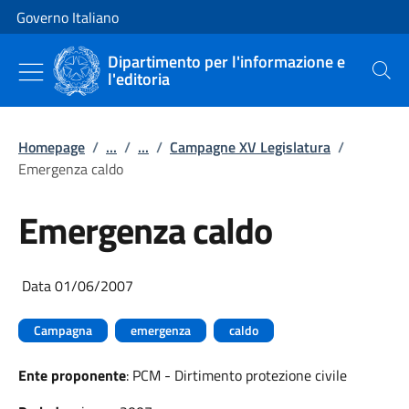
Vai al contenuto
Vai alla navigazione del sito
Governo Italiano
Dipartimento per l'informazione e
l'editoria
Cerca
Homepage
/
...
/
...
/
Campagne XV Legislatura
/
Emergenza caldo
Emergenza caldo
Data 01/06/2007
Campagna
emergenza
caldo
Ente proponente
: PCM - Dirtimento protezione civile