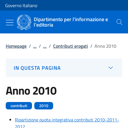
Vai al contenuto
Vai alla navigazione del sito
Governo Italiano
Dipartimento per l'informazione e
l'editoria
Cerca
Homepage
/
...
/
...
/
Contributi erogati
/
Anno 2010
IN QUESTA PAGINA
Anno 2010
contributi
2010
Ripartizione quota integrativa contributi 2010-2011-
2012