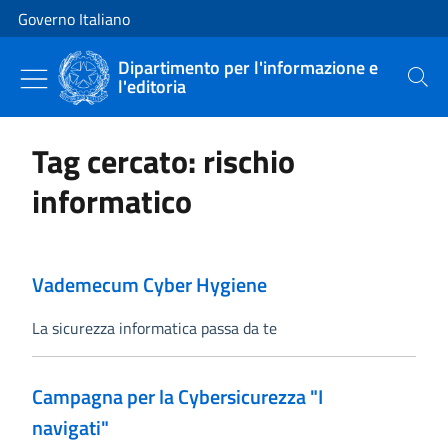
Vai al contenuto
Vai alla navigazione del sito
Governo Italiano
Dipartimento per l'informazione e
l'editoria
Cerca
Tag cercato: rischio
informatico
Vademecum Cyber Hygiene
La sicurezza informatica passa da te
Campagna per la Cybersicurezza "I
navigati"