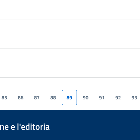
85
86
87
88
89
90
91
92
93
e e l'editoria