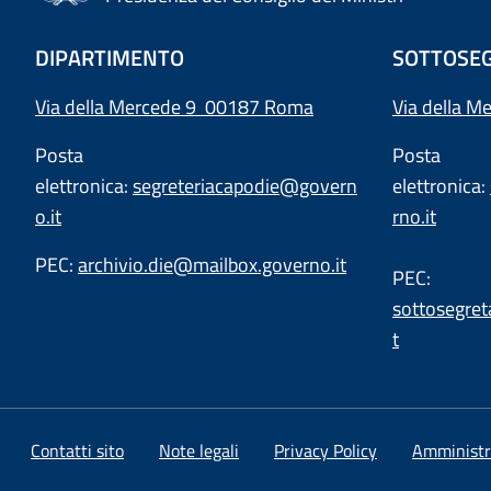
DIPARTIMENTO
SOTTOSEG
Via della Mercede 9 00187 Roma
Via della M
Posta
Posta
elettronica:
segreteriacapodie@govern
elettronica:
o.it
rno.it
PEC:
archivio.die@mailbox.governo.it
PEC:
sottosegret
t
Contatti sito
Note legali
Privacy Policy
Amministr