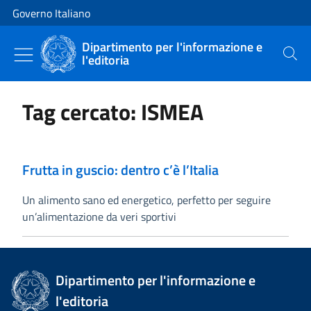
Vai al contenuto
Vai alla navigazione del sito
Governo Italiano
Dipartimento per l'informazione e
l'editoria
Cerca
Tag cercato: ISMEA
Frutta in guscio: dentro c’è l’Italia
Un alimento sano ed energetico, perfetto per seguire
un’alimentazione da veri sportivi
Dipartimento per l'informazione e
l'editoria