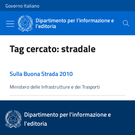
Vai al contenuto
Vai alla navigazione del sito
Governo Italiano
Dipartimento per l'informazione e
l'editoria
Cerca
Tag cercato: stradale
Sulla Buona Strada 2010
Ministero delle Infrastrutture e dei Trasporti
Dipartimento per l'informazione e
l'editoria