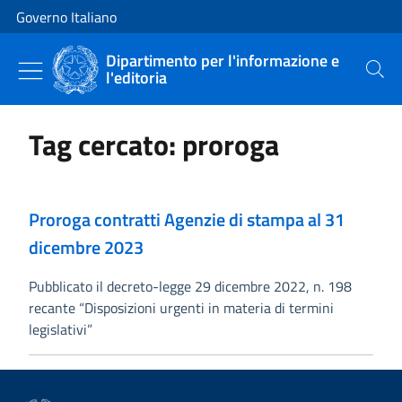
Vai al contenuto
Vai alla navigazione del sito
Governo Italiano
Dipartimento per l'informazione e
l'editoria
Cerca
Tag cercato: proroga
Proroga contratti Agenzie di stampa al 31
dicembre 2023
Pubblicato il decreto-legge 29 dicembre 2022, n. 198
recante “Disposizioni urgenti in materia di termini
legislativi”