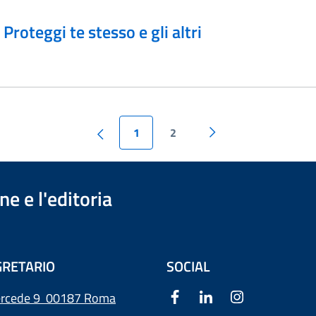
Proteggi te stesso e gli altri
1
2
e e l'editoria
RETARIO
SOCIAL
ercede 9
00187 Roma