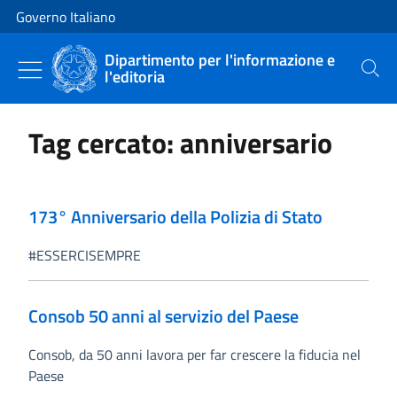
Vai al contenuto
Vai alla navigazione del sito
Governo Italiano
Dipartimento per l'informazione e
l'editoria
Cerca
Tag cercato: anniversario
173° Anniversario della Polizia di Stato
#ESSERCISEMPRE
Consob 50 anni al servizio del Paese
Consob, da 50 anni lavora per far crescere la fiducia nel
Paese