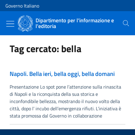
Vai al contenuto
Vai alla navigazione del sito
Governo Italiano
Dipartimento per l'informazione e
l'editoria
Cerca
Tag cercato: bella
Napoli. Bella ieri, bella oggi, bella domani
Presentazione Lo spot pone l’attenzione sulla rinascita
di Napoli e la riconquista della sua storica e
inconfondibile bellezza, mostrando il nuovo volto della
città, dopo l’ incubo dell’emergenza rifiuti. L’iniziativa è
stata promossa dal Governo in collaborazione