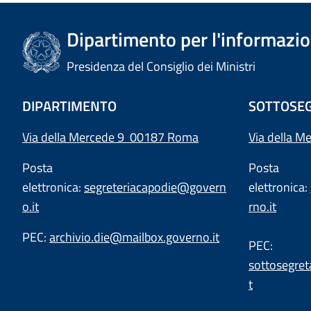
Dipartimento per l'informazion
Presidenza del Consiglio dei Ministri
DIPARTIMENTO
SOTTOSEG
Via della Mercede 9 00187 Roma
Via della M
Posta
Posta
elettronica:
segreteriacapodie@govern
elettronica:
o.it
rno.it
PEC:
archivio.die@mailbox.governo.it
PEC:
sottosegret
t