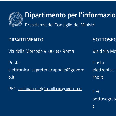
Dipartimento per l'informazion
Presidenza del Consiglio dei Ministri
DIPARTIMENTO
SOTTOSEG
Via della Mercede 9 00187 Roma
Via della M
Posta
Posta
elettronica:
segreteriacapodie@govern
elettronica:
o.it
rno.it
PEC:
archivio.die@mailbox.governo.it
PEC:
sottosegret
t