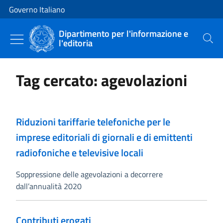
Vai al contenuto
Vai alla navigazione del sito
Governo Italiano
Dipartimento per l'informazione e
l'editoria
Cerca
Tag cercato: agevolazioni
Riduzioni tariffarie telefoniche per le
imprese editoriali di giornali e di emittenti
radiofoniche e televisive locali
Soppressione delle agevolazioni a decorrere
dall’annualità 2020
Contributi erogati