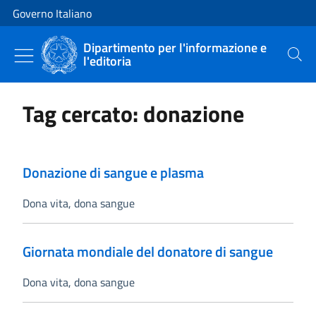
Vai al contenuto
Vai alla navigazione del sito
Governo Italiano
Dipartimento per l'informazione e
l'editoria
Cerca
Tag cercato: donazione
Donazione di sangue e plasma
Dona vita, dona sangue
Giornata mondiale del donatore di sangue
Dona vita, dona sangue