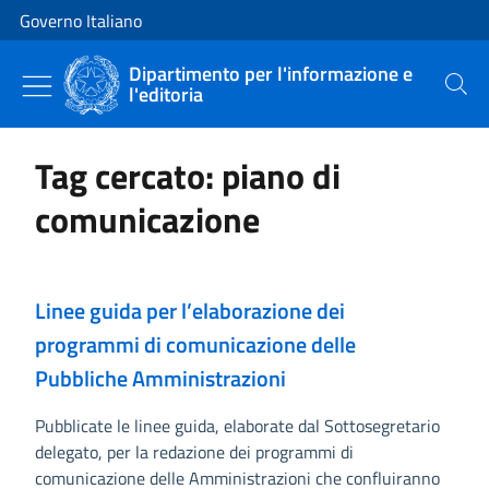
Vai al contenuto
Vai alla navigazione del sito
Governo Italiano
Dipartimento per l'informazione e
l'editoria
Cerca
Tag cercato: piano di
comunicazione
Linee guida per l’elaborazione dei
programmi di comunicazione delle
Pubbliche Amministrazioni
Pubblicate le linee guida, elaborate dal Sottosegretario
delegato, per la redazione dei programmi di
comunicazione delle Amministrazioni che confluiranno