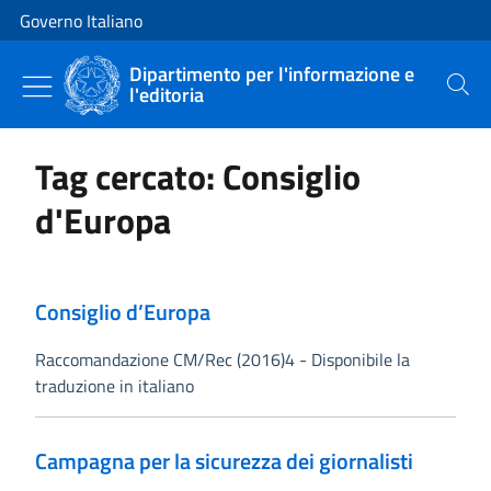
Vai al contenuto
Vai alla navigazione del sito
Governo Italiano
Dipartimento per l'informazione e
l'editoria
Cerca
Tag cercato: Consiglio
d'Europa
Consiglio d’Europa
Raccomandazione CM/Rec (2016)4 - Disponibile la
traduzione in italiano
Campagna per la sicurezza dei giornalisti