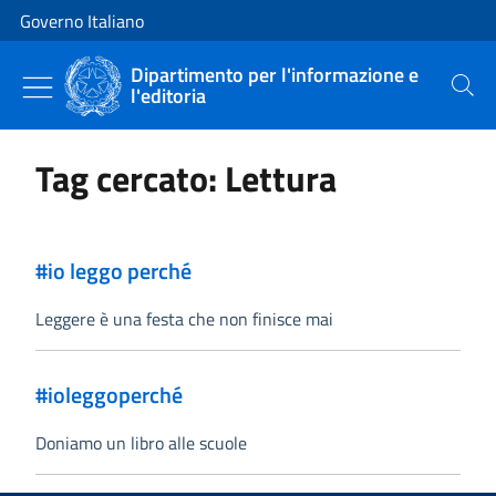
Vai al contenuto
Vai alla navigazione del sito
Governo Italiano
Dipartimento per l'informazione e
l'editoria
Cerca
Tag cercato: Lettura
#io leggo perché
Leggere è una festa che non finisce mai
#ioleggoperché
Doniamo un libro alle scuole