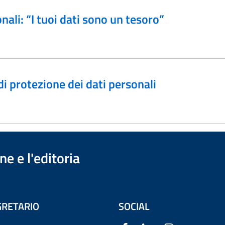
nali: “I tuoi dati sono un tesoro”
 protezione dei dati personali
e e l'editoria
RETARIO
SOCIAL