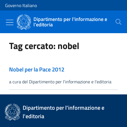
Vai al contenuto
Vai alla navigazione del sito
Governo Italiano
Dipartimento per l'informazione e
l'editoria
Cerca
Tag cercato: nobel
Nobel per la Pace 2012
a cura del Dipartimento per l'informazione e l'editoria
Dipartimento per l'informazione e
l'editoria