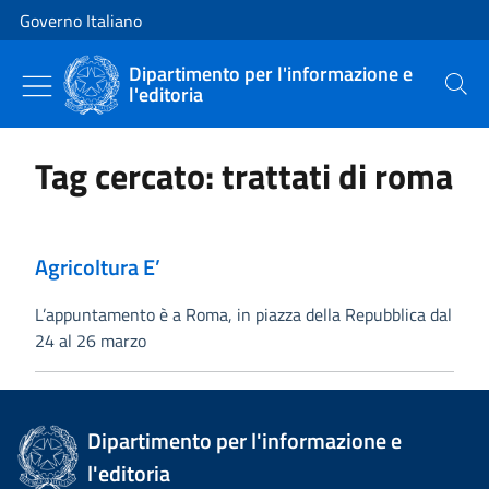
Vai al contenuto
Vai alla navigazione del sito
Governo Italiano
Dipartimento per l'informazione e
l'editoria
Cerca
Tag cercato: trattati di roma
Agricoltura E’
L’appuntamento è a Roma, in piazza della Repubblica dal
24 al 26 marzo
Dipartimento per l'informazione e
l'editoria