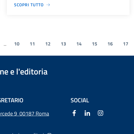
SCOPRI TUTTO
10
11
12
13
14
15
16
17
...
e e l'editoria
RETARIO
SOCIAL
ercede 9
00187 Roma