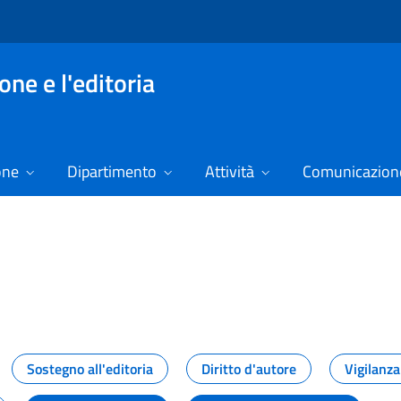
ne e l'editoria
one
Dipartimento
Attività
Comunicazione
izie
Sostegno all'editoria
Diritto d'autore
Vigilanza