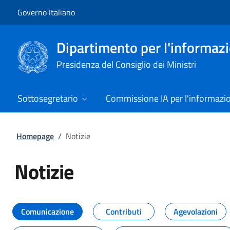
Vai al contenuto
Vai alla navigazione del sito
Governo Italiano
Dipartimento per l'informazio
Presidenza del Consiglio dei Ministri
Sottosegretario
Commissione IA per l'informazi
Homepage
/
Notizie
Notizie
Tutti i contenuti della pagina Not
Comunicazione
Contributi
Agevolazioni