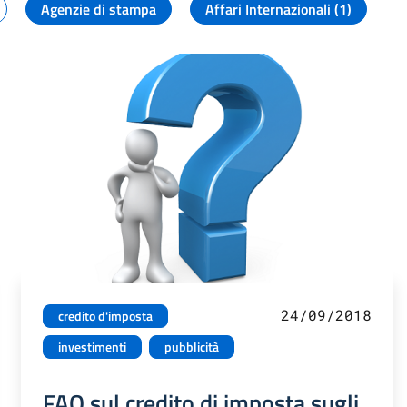
Agenzie di stampa
Affari Internazionali (1)
24/09/2018
credito d'imposta
investimenti
pubblicità
FAQ sul credito di imposta sugli