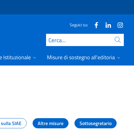
Seguici su:
Cerca
 Istituzionale
Misure di sostegno all'editoria
A
 sulla SIAE
Altre misure
Sottosegretario