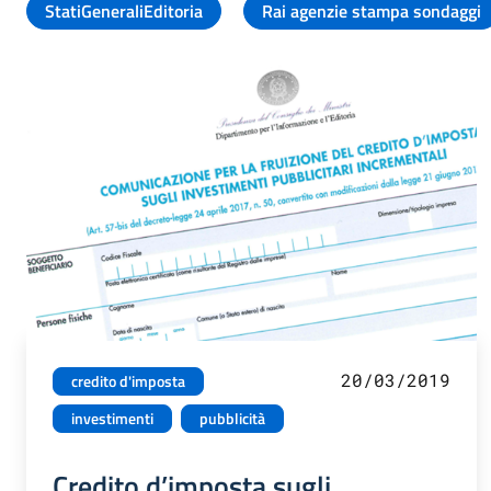
StatiGeneraliEditoria
Rai agenzie stampa sondaggi
20/03/2019
credito d'imposta
investimenti
pubblicità
Credito d’imposta sugli