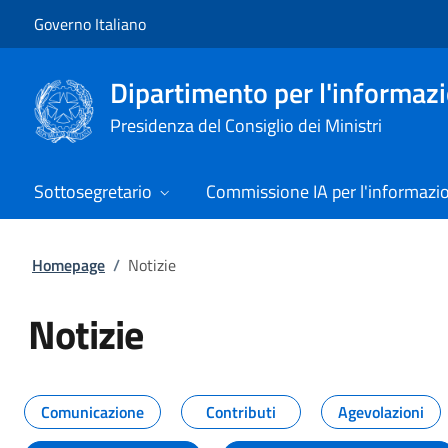
Vai al contenuto
Vai alla navigazione del sito
Governo Italiano
Dipartimento per l'informazio
Presidenza del Consiglio dei Ministri
Sottosegretario
Commissione IA per l'informazi
Homepage
/
Notizie
Notizie
Tutti i contenuti della pagina Not
Comunicazione
Contributi
Agevolazioni