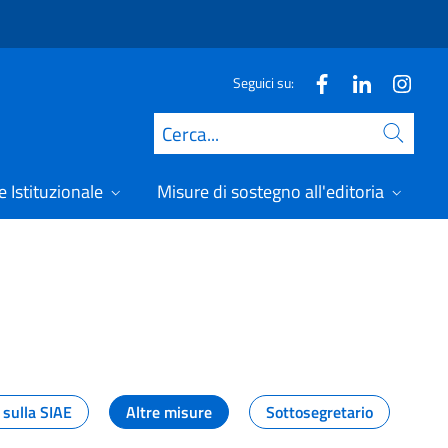
Seguici su:
Cerca
 Istituzionale
Misure di sostegno all'editoria
A
 sulla SIAE
Altre misure
Sottosegretario