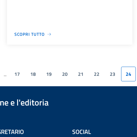
SCOPRI TUTTO
17
18
19
20
21
22
23
24
...
e e l'editoria
RETARIO
SOCIAL