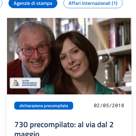
Agenzie di stampa
Affari Internazionali (1)
02/05/2018
dichiarazione precompilata
730 precompilato: al via dal 2
maggio