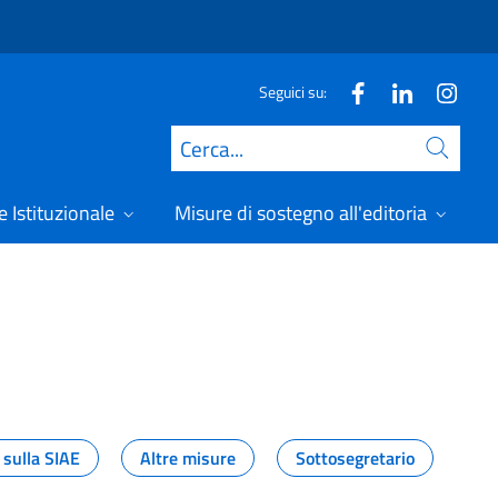
Seguici su:
Cerca
 Istituzionale
Misure di sostegno all'editoria
A
 sulla SIAE
Altre misure
Sottosegretario