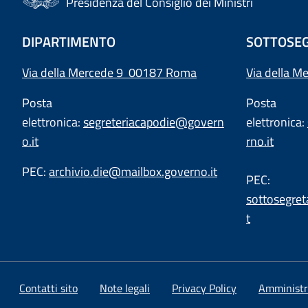
Presidenza del Consiglio dei Ministri
DIPARTIMENTO
SOTTOSEG
Via della Mercede 9 00187 Roma
Via della M
Posta
Posta
elettronica:
segreteriacapodie@govern
elettronica:
o.it
rno.it
PEC:
archivio.die@mailbox.governo.it
PEC:
sottosegret
t
Contatti sito
Note legali
Privacy Policy
Amministr