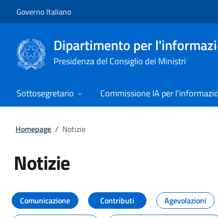
Vai al contenuto
Vai alla navigazione del sito
Governo Italiano
Dipartimento per l'informazio
Presidenza del Consiglio dei Ministri
Sottosegretario
Commissione IA per l'informazi
Homepage
/
Notizie
Notizie
Tutti i contenuti della pagina Not
Comunicazione
Contributi
Agevolazioni