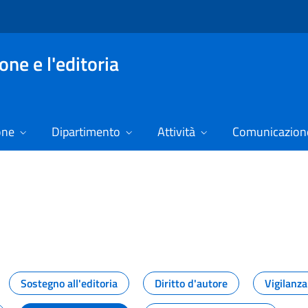
ne e l'editoria
one
Dipartimento
Attività
Comunicazione
izie
Sostegno all'editoria
Diritto d'autore
Vigilanza