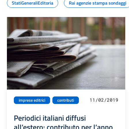
StatiGeneraliEditoria
Rai agenzie stampa sondaggi
11/02/2019
imprese editrici
contributi
Periodici italiani diffusi
all’estero: contributo per l’anno