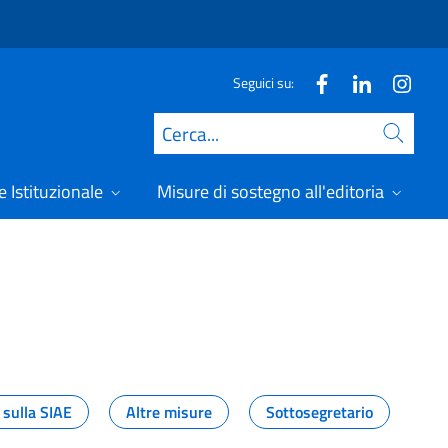
Seguici su:
Cerca
 Istituzionale
Misure di sostegno all'editoria
A
 sulla SIAE
Altre misure
Sottosegretario