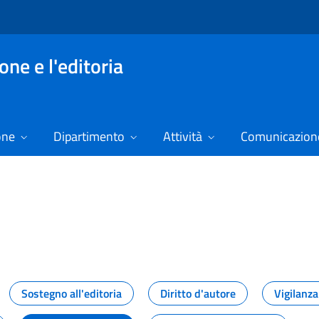
ne e l'editoria
one
Dipartimento
Attività
Comunicazione
izie
Sostegno all'editoria
Diritto d'autore
Vigilanza