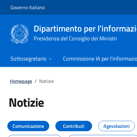
Vai al contenuto
Vai alla navigazione del sito
Governo Italiano
Dipartimento per l'informazio
Presidenza del Consiglio dei Ministri
Sottosegretario
Commissione IA per l'informazi
Homepage
/
Notizie
Notizie
Tutti i contenuti della pagina Not
Comunicazione
Contributi
Agevolazioni