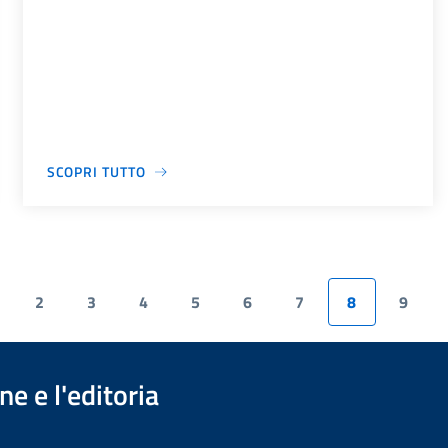
SCOPRI TUTTO
2
3
4
5
6
7
8
9
e e l'editoria