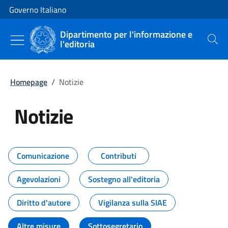
Vai al contenuto
Vai alla navigazione del sito
Governo Italiano
Dipartimento per l'informazione e
l'editoria
Cerca
Homepage
/
Notizie
Notizie
Tutti i contenuti della pagina Not
Comunicazione
Contributi
Agevolazioni
Sostegno all'editoria
Diritto d'autore
Vigilanza sulla SIAE
Altre misure
Sottosegretario