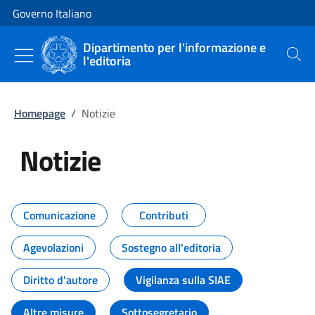
Vai al contenuto
Vai alla navigazione del sito
Governo Italiano
Dipartimento per l'informazione e
l'editoria
Cerca
Homepage
/
Notizie
Notizie
Tutti i contenuti della pagina Not
Comunicazione
Contributi
Agevolazioni
Sostegno all'editoria
Diritto d'autore
Vigilanza sulla SIAE
Altre misure
Sottosegretario