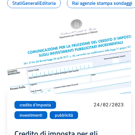
StatiGeneraliEditoria
Rai agenzie stampa sondaggi
24/02/2023
credito d'imposta
investimenti
pubblicità
Credito di imposta per gli