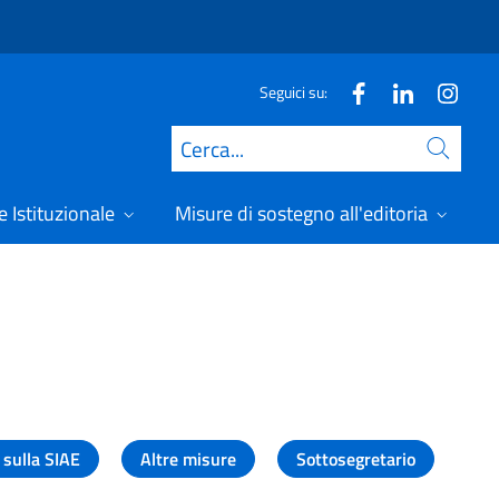
Seguici su:
Cerca
 Istituzionale
Misure di sostegno all'editoria
A
 sulla SIAE
Altre misure
Sottosegretario