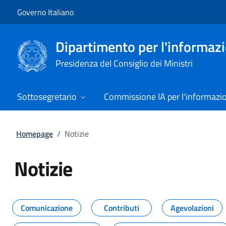
Vai al contenuto
Vai alla navigazione del sito
Governo Italiano
Dipartimento per l'informazio
Presidenza del Consiglio dei Ministri
Sottosegretario
Commissione IA per l'informazi
Homepage
/
Notizie
Notizie
Tutti i contenuti della pagina Not
Comunicazione
Contributi
Agevolazioni