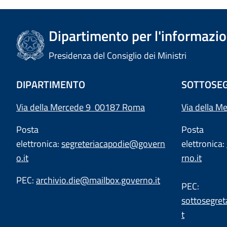
Dipartimento per l'informazion
Presidenza del Consiglio dei Ministri
DIPARTIMENTO
SOTTOSEG
Via della Mercede 9 00187 Roma
Via della M
Posta
Posta
elettronica:
segreteriacapodie@govern
elettronica:
o.it
rno.it
PEC:
archivio.die@mailbox.governo.it
PEC:
sottosegret
t