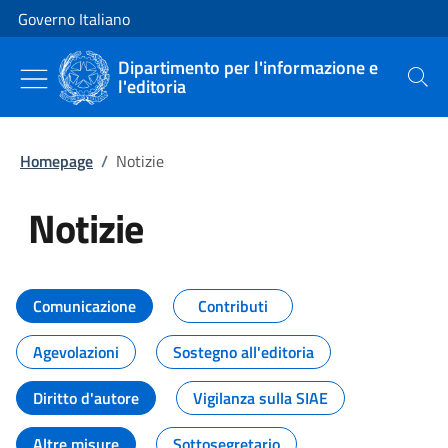
Vai al contenuto
Vai alla navigazione del sito
Governo Italiano
Dipartimento per l'informazione e
l'editoria
Cerca
Homepage
/
Notizie
Notizie
Tutti i contenuti della pagina Not
Comunicazione
Contributi
Agevolazioni
Sostegno all'editoria
Diritto d'autore
Vigilanza sulla SIAE
Altre misure
Sottosegretario