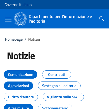
Vai al contenuto
Vai alla navigazione del sito
Governo Italiano
Dipartimento per l'informazione e
l'editoria
Cerca
Homepage
/
Notizie
Notizie
Tutti i contenuti della pagina Not
Comunicazione
Contributi
Agevolazioni
Sostegno all'editoria
Diritto d'autore
Vigilanza sulla SIAE
Altre misure
Sottosegretario