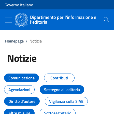
Vai al contenuto
Vai alla navigazione del sito
Governo Italiano
Dipartimento per l'informazione e
l'editoria
Cerca
Homepage
/
Notizie
Notizie
Tutti i contenuti della pagina Not
Comunicazione
Contributi
Agevolazioni
Sostegno all'editoria
Diritto d'autore
Vigilanza sulla SIAE
Altre misure
Sottosegretario