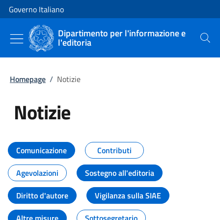
Vai al contenuto
Vai alla navigazione del sito
Governo Italiano
Dipartimento per l'informazione e
l'editoria
Cerca
Homepage
/
Notizie
Notizie
Tutti i contenuti della pagina Not
Comunicazione
Contributi
Agevolazioni
Sostegno all'editoria
Diritto d'autore
Vigilanza sulla SIAE
Altre misure
Sottosegretario