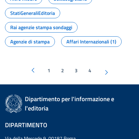
StatiGeneraliEditoria
Rai agenzie stampa sondaggi
Agenzie di stampa
Affari Internazionali (1)
1
2
3
4
Dipartimento per l'informazione e
l'editoria
DIPARTIMENTO
Via della Mercede 9 00187 Roma