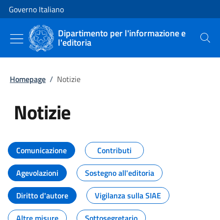
Vai al contenuto
Vai alla navigazione del sito
Governo Italiano
Dipartimento per l'informazione e
l'editoria
Cerca
Homepage
/
Notizie
Notizie
Tutti i contenuti della pagina Not
Comunicazione
Contributi
Agevolazioni
Sostegno all'editoria
Diritto d'autore
Vigilanza sulla SIAE
Altre misure
Sottosegretario