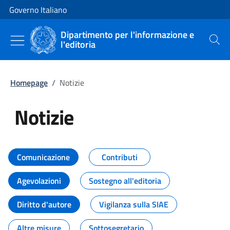
Vai al contenuto
Vai alla navigazione del sito
Governo Italiano
Dipartimento per l'informazione e
l'editoria
Cerca
Homepage
/
Notizie
Notizie
Tutti i contenuti della pagina Not
Comunicazione
Contributi
Agevolazioni
Sostegno all'editoria
Diritto d'autore
Vigilanza sulla SIAE
Altre misure
Sottosegretario