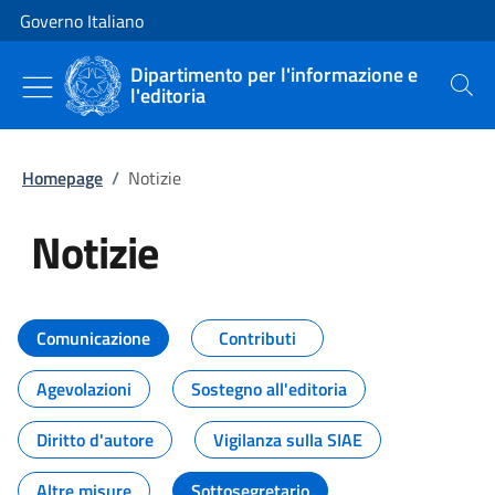
Vai al contenuto
Vai alla navigazione del sito
Governo Italiano
Dipartimento per l'informazione e
l'editoria
Cerca
Homepage
/
Notizie
Notizie
Tutti i contenuti della pagina Not
Comunicazione
Contributi
Agevolazioni
Sostegno all'editoria
Diritto d'autore
Vigilanza sulla SIAE
Altre misure
Sottosegretario