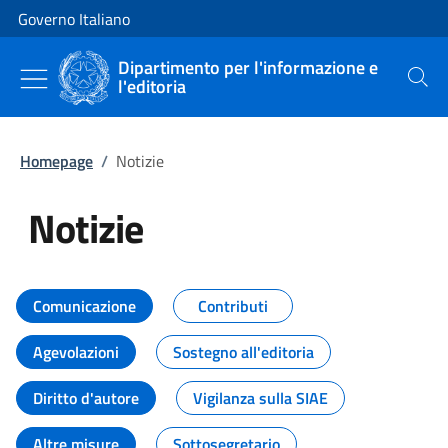
Vai al contenuto
Vai alla navigazione del sito
Governo Italiano
Dipartimento per l'informazione e
l'editoria
Cerca
Homepage
/
Notizie
Notizie
Tutti i contenuti della pagina Not
Comunicazione
Contributi
Agevolazioni
Sostegno all'editoria
Diritto d'autore
Vigilanza sulla SIAE
Altre misure
Sottosegretario