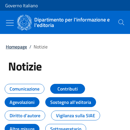
Vai al contenuto
Vai alla navigazione del sito
Governo Italiano
Dipartimento per l'informazione e
l'editoria
Cerca
Homepage
/
Notizie
Notizie
Tutti i contenuti della pagina Not
Comunicazione
Contributi
Agevolazioni
Sostegno all'editoria
Diritto d'autore
Vigilanza sulla SIAE
Altre misure
Sottosegretario