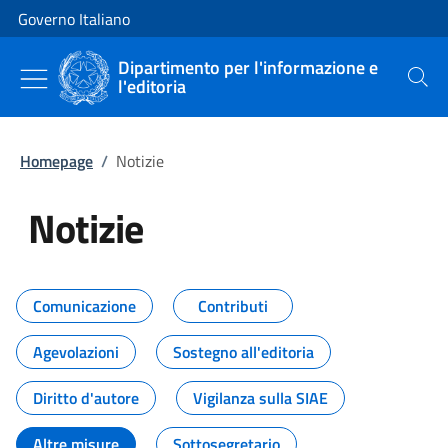
Vai al contenuto
Vai alla navigazione del sito
Governo Italiano
Dipartimento per l'informazione e
l'editoria
Cerca
Homepage
/
Notizie
Notizie
Tutti i contenuti della pagina Not
Comunicazione
Contributi
Agevolazioni
Sostegno all'editoria
Diritto d'autore
Vigilanza sulla SIAE
Altre misure
Sottosegretario