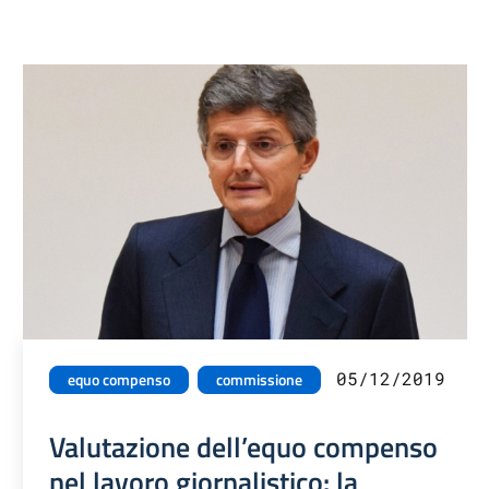
05/12/2019
equo compenso
commissione
Valutazione dell’equo compenso
nel lavoro giornalistico: la