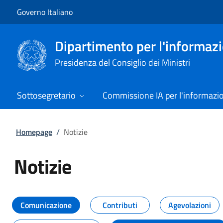
Vai al contenuto
Vai alla navigazione del sito
Governo Italiano
Dipartimento per l'informazio
Presidenza del Consiglio dei Ministri
Sottosegretario
Commissione IA per l'informazi
Homepage
/
Notizie
Notizie
Tutti i contenuti della pagina Not
Comunicazione
Contributi
Agevolazioni