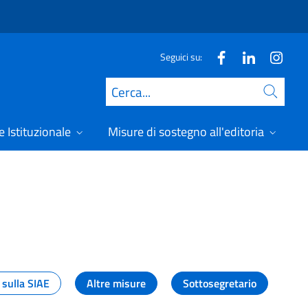
Seguici su:
Cerca
 Istituzionale
Misure di sostegno all'editoria
A
 sulla SIAE
Altre misure
Sottosegretario