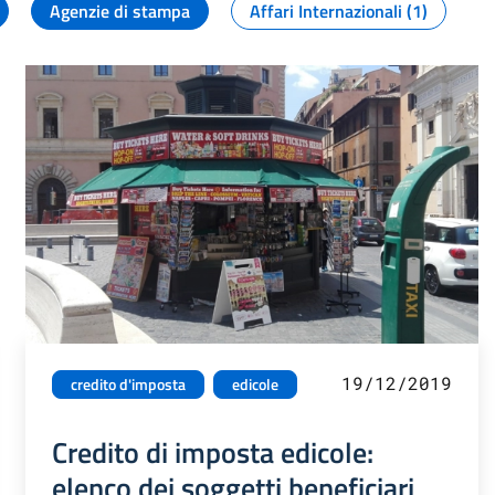
Agenzie di stampa
Affari Internazionali (1)
19/12/2019
credito d'imposta
edicole
Credito di imposta edicole:
elenco dei soggetti beneficiari