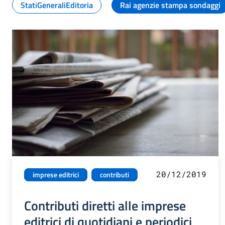
StatiGeneraliEditoria
Rai agenzie stampa sondaggi
20/12/2019
imprese editrici
contributi
Contributi diretti alle imprese
editrici di quotidiani e periodici