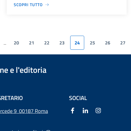
SCOPRI TUTTO
20
21
22
23
24
25
26
27
...
e e l'editoria
RETARIO
SOCIAL
ercede 9
00187 Roma