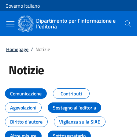
Vai al contenuto
Vai alla navigazione del sito
Governo Italiano
Dipartimento per l'informazione e
l'editoria
Cerca
Homepage
/
Notizie
Notizie
Tutti i contenuti della pagina Not
Comunicazione
Contributi
Agevolazioni
Sostegno all'editoria
Diritto d'autore
Vigilanza sulla SIAE
Altre misure
Sottosegretario