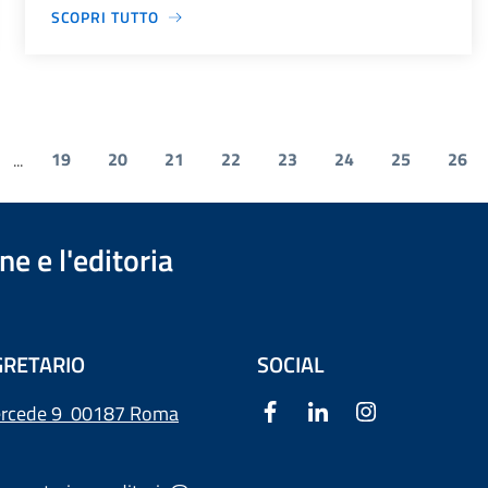
SCOPRI TUTTO
19
20
21
22
23
24
25
26
...
e e l'editoria
RETARIO
SOCIAL
ercede 9
00187 Roma