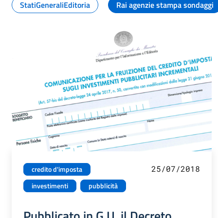
StatiGeneraliEditoria
Rai agenzie stampa sondaggi
25/07/2018
credito d'imposta
investimenti
pubblicità
Pubblicato in G.U. il Decreto