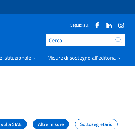
Seguici su:
Cerca
 Istituzionale
Misure di sostegno all'editoria
A
 sulla SIAE
Altre misure
Sottosegretario