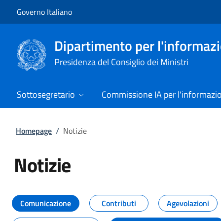
Vai al contenuto
Vai alla navigazione del sito
Governo Italiano
Dipartimento per l'informazio
Presidenza del Consiglio dei Ministri
Sottosegretario
Commissione IA per l'informazi
Homepage
/
Notizie
Notizie
Tutti i contenuti della pagina Not
Comunicazione
Contributi
Agevolazioni