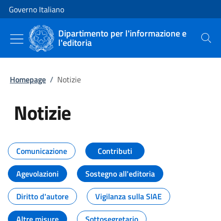
Vai al contenuto
Vai alla navigazione del sito
Governo Italiano
Dipartimento per l'informazione e
l'editoria
Cerca
Homepage
/
Notizie
Notizie
Tutti i contenuti della pagina Not
Comunicazione
Contributi
Agevolazioni
Sostegno all'editoria
Diritto d'autore
Vigilanza sulla SIAE
Altre misure
Sottosegretario