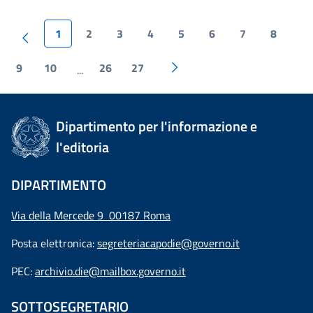
1
2
3
4
5
6
7
8
9
10
26
27
...
Dipartimento per l'informazione e
l'editoria
DIPARTIMENTO
Via della Mercede 9 00187 Roma
Posta elettronica:
segreteriacapodie@governo.it
PEC:
archivio.die@mailbox.governo.it
SOTTOSEGRETARIO