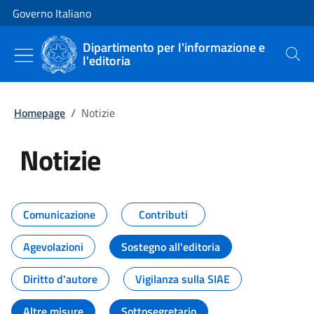
Vai al contenuto
Vai alla navigazione del sito
Governo Italiano
Dipartimento per l'informazione e
l'editoria
Cerca
Homepage
/
Notizie
Notizie
Tutti i contenuti della pagina Not
Comunicazione
Contributi
Agevolazioni
Sostegno all'editoria
Diritto d'autore
Vigilanza sulla SIAE
Altre misure
Sottosegretario