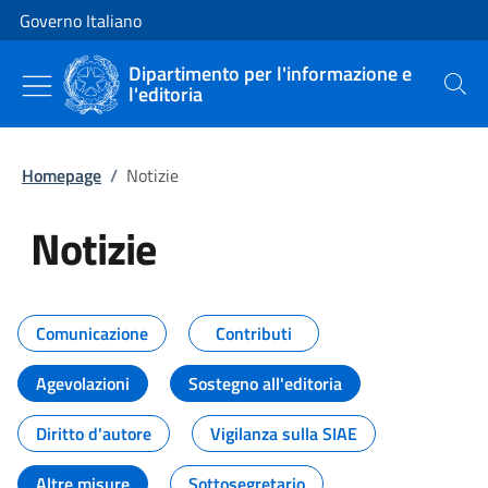
Vai al contenuto
Vai alla navigazione del sito
Governo Italiano
Dipartimento per l'informazione e
l'editoria
Cerca
Homepage
/
Notizie
Notizie
Tutti i contenuti della pagina Not
Comunicazione
Contributi
Agevolazioni
Sostegno all'editoria
Diritto d'autore
Vigilanza sulla SIAE
Altre misure
Sottosegretario