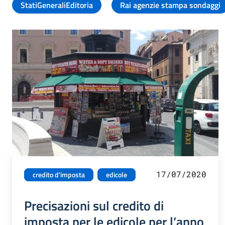
StatiGeneraliEditoria
Rai agenzie stampa sondaggi
17/07/2020
credito d'imposta
edicole
Precisazioni sul credito di
imposta per le edicole per l’anno