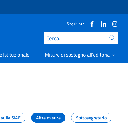
Seguici su:
Cerca
 Istituzionale
Misure di sostegno all'editoria
A
 sulla SIAE
Altre misure
Sottosegretario