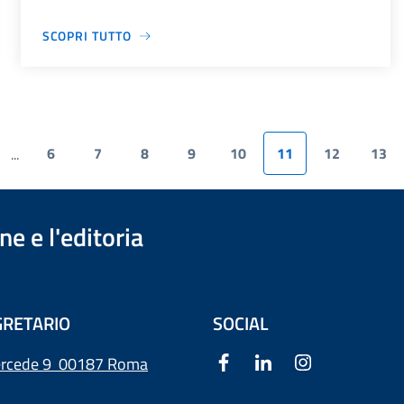
SCOPRI TUTTO
6
7
8
9
10
11
12
13
...
e e l'editoria
RETARIO
SOCIAL
ercede 9
00187 Roma