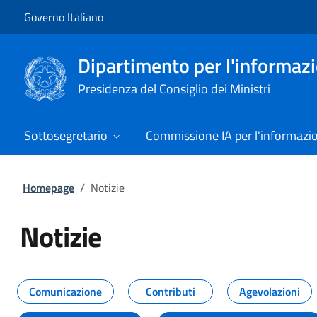
Vai al contenuto
Vai alla navigazione del sito
Governo Italiano
Dipartimento per l'informazio
Presidenza del Consiglio dei Ministri
Sottosegretario
Commissione IA per l'informazi
Homepage
/
Notizie
Notizie
Tutti i contenuti della pagina Not
Comunicazione
Contributi
Agevolazioni