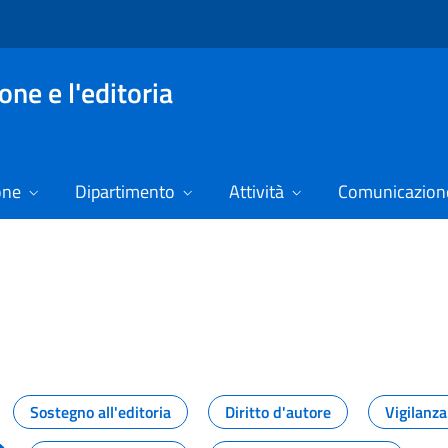
ne e l'editoria
one
Dipartimento
Attività
Comunicazione
izie
Sostegno all'editoria
Diritto d'autore
Vigilanza