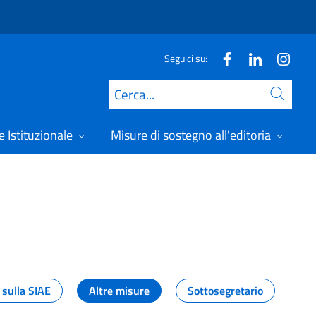
Seguici su:
Cerca
 Istituzionale
Misure di sostegno all'editoria
A
 sulla SIAE
Altre misure
Sottosegretario