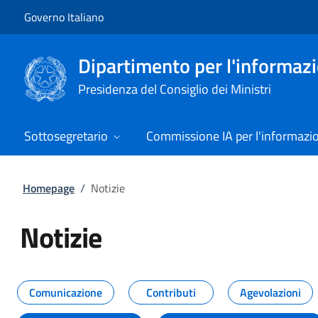
Vai al contenuto
Vai alla navigazione del sito
Governo Italiano
Dipartimento per l'informazio
Presidenza del Consiglio dei Ministri
Sottosegretario
Commissione IA per l'informazi
Homepage
/
Notizie
Notizie
Tutti i contenuti della pagina Not
Comunicazione
Contributi
Agevolazioni