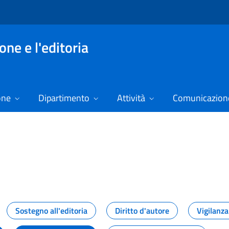
ne e l'editoria
one
Dipartimento
Attività
Comunicazione
izie
Sostegno all'editoria
Diritto d'autore
Vigilanza