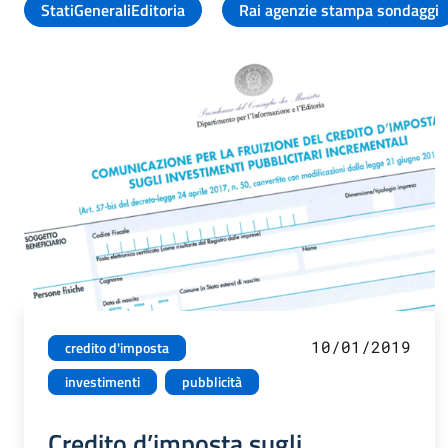
StatiGeneraliEditoria
Rai agenzie stampa sondaggi
10/01/2019
credito d'imposta
investimenti
pubblicità
Credito d’imposta sugli