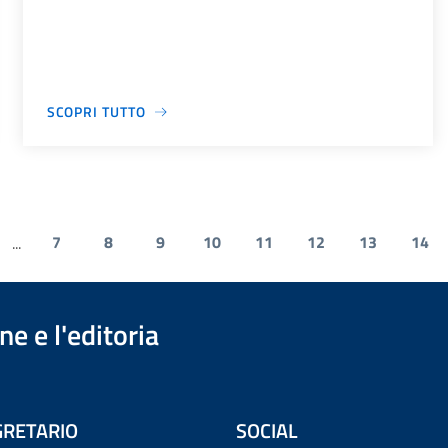
SCOPRI TUTTO
7
8
9
10
11
12
13
14
...
e e l'editoria
RETARIO
SOCIAL