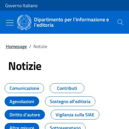
Vai al contenuto
Vai alla navigazione del sito
Governo Italiano
Dipartimento per l'informazione e
l'editoria
Cerca
Homepage
/
Notizie
Notizie
Tutti i contenuti della pagina Not
Comunicazione
Contributi
Agevolazioni
Sostegno all'editoria
Diritto d'autore
Vigilanza sulla SIAE
Altre misure
Sottosegretario