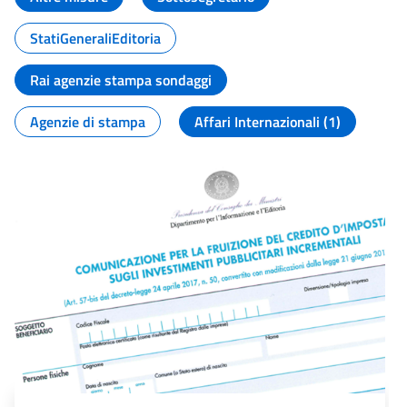
StatiGeneraliEditoria
Rai agenzie stampa sondaggi
Agenzie di stampa
Affari Internazionali (1)