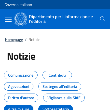
Vai al contenuto
Vai alla navigazione del sito
Governo Italiano
Dipartimento per l'informazione e
l'editoria
Cerca
Homepage
/
Notizie
Notizie
Tutti i contenuti della pagina Not
Comunicazione
Contributi
Agevolazioni
Sostegno all'editoria
Diritto d'autore
Vigilanza sulla SIAE
Altre misure
Sottosegretario