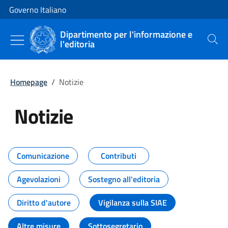
Vai al contenuto
Vai alla navigazione del sito
Governo Italiano
Dipartimento per l'informazione e
l'editoria
Cerca
Homepage
/
Notizie
Notizie
Tutti i contenuti della pagina Not
Comunicazione
Contributi
Agevolazioni
Sostegno all'editoria
Diritto d'autore
Vigilanza sulla SIAE
Altre misure
Sottosegretario