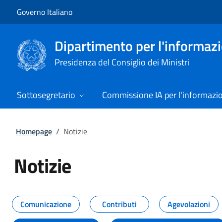
Vai al contenuto
Vai alla navigazione del sito
Governo Italiano
Dipartimento per l'informazio
Presidenza del Consiglio dei Ministri
Sottosegretario
Commissione IA per l'informazi
Homepage
/
Notizie
Notizie
Tutti i contenuti della pagina Not
Comunicazione
Contributi
Agevolazioni