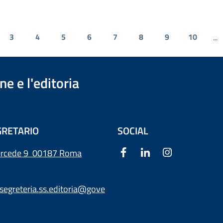
3
4
5
6
7
8
9
10
...
e e l'editoria
RETARIO
SOCIAL
ercede 9
00187 Roma
segreteria.ss.editoria@gove