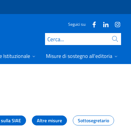
Seguici su:
Cerca
 Istituzionale
Misure di sostegno all'editoria
A
 sulla SIAE
Altre misure
Sottosegretario