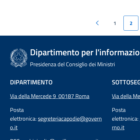
1
2
Dipartimento per l'informazion
Presidenza del Consiglio dei Ministri
DIPARTIMENTO
SOTTOSEG
Via della Mercede 9 00187 Roma
Via della M
Posta
Posta
elettronica:
segreteriacapodie@govern
elettronica:
o.it
rno.it