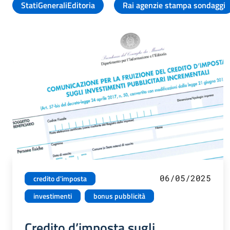
StatiGeneraliEditoria
Rai agenzie stampa sondaggi
06/05/2025
credito d'imposta
investimenti
bonus pubblicità
Credito d’imposta sugli