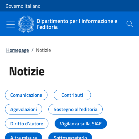
Vai al contenuto
Vai alla navigazione del sito
Governo Italiano
Dipartimento per l'informazione e
l'editoria
Cerca
Homepage
/
Notizie
Notizie
Tutti i contenuti della pagina Not
Comunicazione
Contributi
Agevolazioni
Sostegno all'editoria
Diritto d'autore
Vigilanza sulla SIAE
Altre misure
Sottosegretario